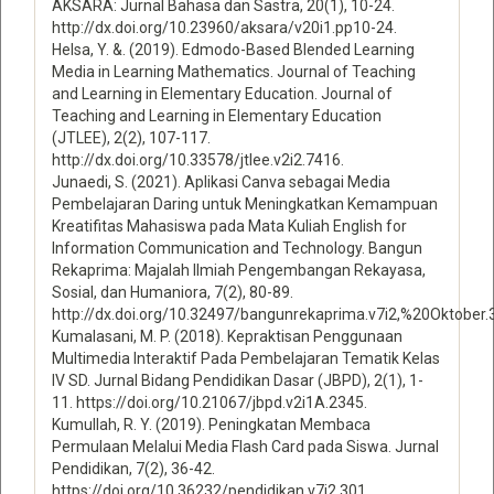
AKSARA: Jurnal Bahasa dan Sastra, 20(1), 10-24.
http://dx.doi.org/10.23960/aksara/v20i1.pp10-24.
Helsa, Y. &. (2019). Edmodo-Based Blended Learning
Media in Learning Mathematics. Journal of Teaching
and Learning in Elementary Education. Journal of
Teaching and Learning in Elementary Education
(JTLEE), 2(2), 107-117.
http://dx.doi.org/10.33578/jtlee.v2i2.7416.
Junaedi, S. (2021). Aplikasi Canva sebagai Media
Pembelajaran Daring untuk Meningkatkan Kemampuan
Kreatifitas Mahasiswa pada Mata Kuliah English for
Information Communication and Technology. Bangun
Rekaprima: Majalah Ilmiah Pengembangan Rekayasa,
Sosial, dan Humaniora, 7(2), 80-89.
http://dx.doi.org/10.32497/bangunrekaprima.v7i2,%20Oktober.
Kumalasani, M. P. (2018). Kepraktisan Penggunaan
Multimedia Interaktif Pada Pembelajaran Tematik Kelas
IV SD. Jurnal Bidang Pendidikan Dasar (JBPD), 2(1), 1-
11. https://doi.org/10.21067/jbpd.v2i1A.2345.
Kumullah, R. Y. (2019). Peningkatan Membaca
Permulaan Melalui Media Flash Card pada Siswa. Jurnal
Pendidikan, 7(2), 36-42.
https://doi.org/10.36232/pendidikan.v7i2.301.