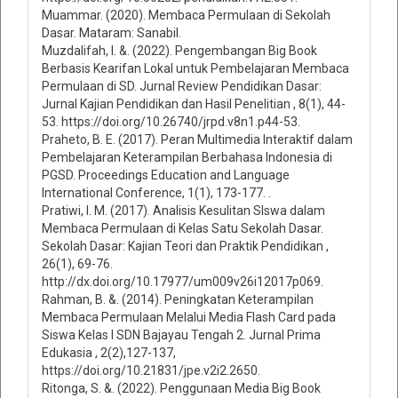
Muammar. (2020). Membaca Permulaan di Sekolah
Dasar. Mataram: Sanabil.
Muzdalifah, I. &. (2022). Pengembangan Big Book
Berbasis Kearifan Lokal untuk Pembelajaran Membaca
Permulaan di SD. Jurnal Review Pendidikan Dasar:
Jurnal Kajian Pendidikan dan Hasil Penelitian , 8(1), 44-
53. https://doi.org/10.26740/jrpd.v8n1.p44-53.
Praheto, B. E. (2017). Peran Multimedia Interaktif dalam
Pembelajaran Keterampilan Berbahasa Indonesia di
PGSD. Proceedings Education and Language
International Conference, 1(1), 173-177. .
Pratiwi, I. M. (2017). Analisis Kesulitan SIswa dalam
Membaca Permulaan di Kelas Satu Sekolah Dasar.
Sekolah Dasar: Kajian Teori dan Praktik Pendidikan ,
26(1), 69-76.
http://dx.doi.org/10.17977/um009v26i12017p069.
Rahman, B. &. (2014). Peningkatan Keterampilan
Membaca Permulaan Melalui Media Flash Card pada
Siswa Kelas I SDN Bajayau Tengah 2. Jurnal Prima
Edukasia , 2(2),127-137,
https://doi.org/10.21831/jpe.v2i2.2650.
Ritonga, S. &. (2022). Penggunaan Media Big Book