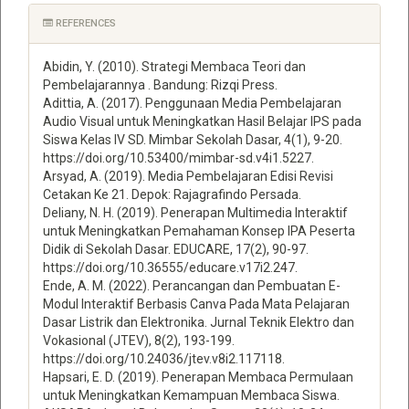
Article
REFERENCES
Details
Abidin, Y. (2010). Strategi Membaca Teori dan
Pembelajarannya . Bandung: Rizqi Press.
Adittia, A. (2017). Penggunaan Media Pembelajaran
Audio Visual untuk Meningkatkan Hasil Belajar IPS pada
Siswa Kelas IV SD. Mimbar Sekolah Dasar, 4(1), 9-20.
https://doi.org/10.53400/mimbar-sd.v4i1.5227.
Arsyad, A. (2019). Media Pembelajaran Edisi Revisi
Cetakan Ke 21. Depok: Rajagrafindo Persada.
Deliany, N. H. (2019). Penerapan Multimedia Interaktif
untuk Meningkatkan Pemahaman Konsep IPA Peserta
Didik di Sekolah Dasar. EDUCARE, 17(2), 90-97.
https://doi.org/10.36555/educare.v17i2.247.
Ende, A. M. (2022). Perancangan dan Pembuatan E-
Modul Interaktif Berbasis Canva Pada Mata Pelajaran
Dasar Listrik dan Elektronika. Jurnal Teknik Elektro dan
Vokasional (JTEV), 8(2), 193-199.
https://doi.org/10.24036/jtev.v8i2.117118.
Hapsari, E. D. (2019). Penerapan Membaca Permulaan
untuk Meningkatkan Kemampuan Membaca Siswa.