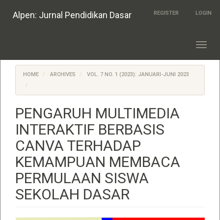
Quick
Alpen: Jurnal Pendidikan Dasar
REGISTER
LOGIN
jump
to
page
content
Toggl
Main
navig
Navigation
Main
HOME
ARCHIVES
VOL. 7 NO. 1 (2023): JANUARI-JUNI 2023
Content
Sidebar
PENGARUH MULTIMEDIA
INTERAKTIF BERBASIS
CANVA TERHADAP
KEMAMPUAN MEMBACA
PERMULAAN SISWA
SEKOLAH DASAR