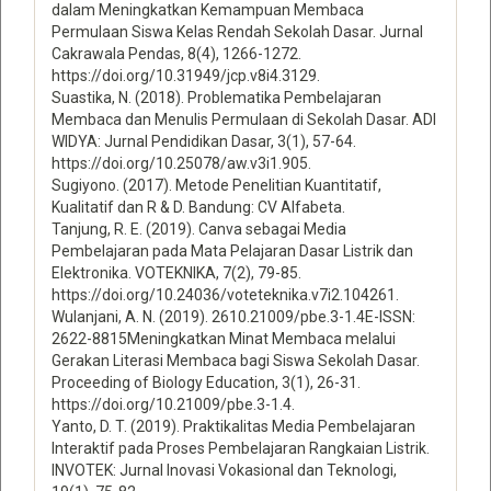
dalam Meningkatkan Kemampuan Membaca
Permulaan Siswa Kelas Rendah Sekolah Dasar. Jurnal
Cakrawala Pendas, 8(4), 1266-1272.
https://doi.org/10.31949/jcp.v8i4.3129.
Suastika, N. (2018). Problematika Pembelajaran
Membaca dan Menulis Permulaan di Sekolah Dasar. ADI
WIDYA: Jurnal Pendidikan Dasar, 3(1), 57-64.
https://doi.org/10.25078/aw.v3i1.905.
Sugiyono. (2017). Metode Penelitian Kuantitatif,
Kualitatif dan R & D. Bandung: CV Alfabeta.
Tanjung, R. E. (2019). Canva sebagai Media
Pembelajaran pada Mata Pelajaran Dasar Listrik dan
Elektronika. VOTEKNIKA, 7(2), 79-85.
https://doi.org/10.24036/voteteknika.v7i2.104261.
Wulanjani, A. N. (2019). 2610.21009/pbe.3-1.4E-ISSN:
2622-8815Meningkatkan Minat Membaca melalui
Gerakan Literasi Membaca bagi Siswa Sekolah Dasar.
Proceeding of Biology Education, 3(1), 26-31.
https://doi.org/10.21009/pbe.3-1.4.
Yanto, D. T. (2019). Praktikalitas Media Pembelajaran
Interaktif pada Proses Pembelajaran Rangkaian Listrik.
INVOTEK: Jurnal Inovasi Vokasional dan Teknologi,