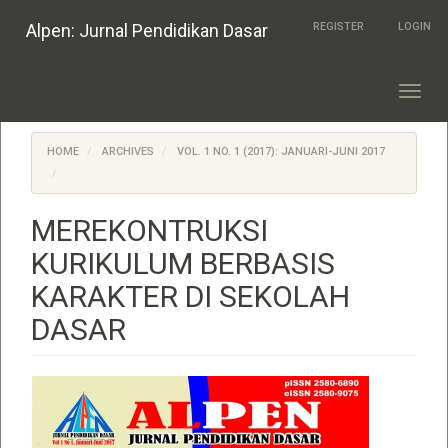
Quick
Alpen: Jurnal Pendidikan Dasar
REGISTER
LOGIN
jump
to
page
content
Toggl
Main
navig
Navigation
Main
HOME
ARCHIVES
VOL. 1 NO. 1 (2017): JANUARI-JUNI 2017
Content
Sidebar
MEREKONTRUKSI
KURIKULUM BERBASIS
KARAKTER DI SEKOLAH
DASAR
Article
Sidebar