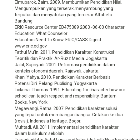
Elmubarok, Zaim. 2009. Membumikan Pendidikan Nilai.
Mengumpulkan yang terserak,menyambung yang
terputus dan menyatukan yang tercerai. Alfabeta.
Bandung
ERIC Resource Center ED475389 2003 -06-00 Character
Education: What Counselor
Educators Need To Know. ERIC/CASS Digest.
www.eric.ed.gov.
Fathul Mu’in. 2011. Pendidikan Karakter, Konstruksi
Teoritik dan Praktik. Ar-Ruzz Media. Jogjakarta.
Jalal, Supriyadi. 2001. Reformasi pendidikan dalam
konteks otonomi daerah. Rajawali. Jakarta.
Khan, Yahya. 2010. Pendidikan Karakter Berbasis
Potensi Diri. Pelangi Publising. Yogyakarta.
Lickona, Thomas. 1991. Educating for character:how our
school can teach respect and responsibility. Bantam
Books. New York.
Megawangi, Ratna. 2007. Pendidikan karakter solusi
yang tepat untuk membangun bangsa. Cetakan ke dua
(revisi). Indonesia Heritage. Bogor.
Muhtadi, Ali. 2011. Implementasi pendidikan karakter
dalam kurikulum sekolah.
Tersediadihttp://staff.uny.ac.id/sites/default/files/tmp/I