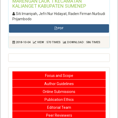
MARENGAN LAOK 1 KECAMATAN
KALIANGET KABUPATEN SUMENEP
Siti Imaniyah, Jefri Nur Hidayat, Raden Firman Nurbudi
Prijambodo
PDF
2018-10-04
VIEW : 570 TIMES
DOWNLOAD : 586 TIMES
Focus and Scope
Author Guidelines
Online Submissions
Publication Ethics
Editorial Team
Peer Reviewers